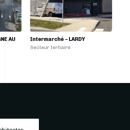
GNE AU
Intermarché – LARDY
Secteur tertiaire
chitectes