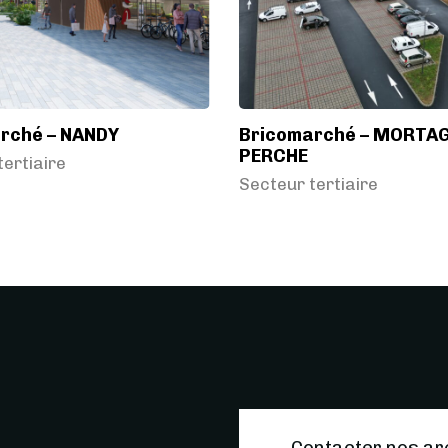
rché – NANDY
Bricomarché – MORTA
PERCHE
tertiaire
Secteur tertiaire
Contacter nos ar