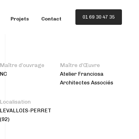
01 69 30 47 35
Projets
Contact
Maître d’ouvrage
Maître d’Œuvre
NC
Atelier Franciosa
Architectes Associés
Localisation
LEVALLOIS-PERRET
(92)