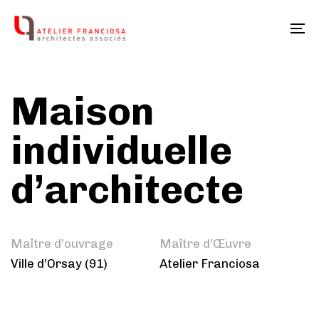
Skip
Skip
links
to
To
primary
na
navigation
Skip
Maison
to
content
individuelle
d’architecte
Maître d’ouvrage
Maître d’Œuvre
Ville d’Orsay (91)
Atelier Franciosa